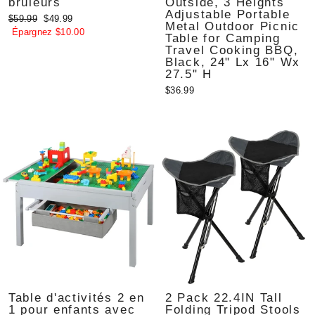
brûleurs
Outside, 3 Heights
Adjustable Portable
Prix
Prix
$59.99
$49.99
Metal Outdoor Picnic
régulier
réduit
Épargnez $10.00
Table for Camping
Travel Cooking BBQ,
Black, 24" Lx 16" Wx
27.5" H
$36.99
Table d'activités 2 en
2 Pack 22.4IN Tall
1 pour enfants avec
Folding Tripod Stools