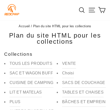
Passer
au
Recherch
Navig
P
contenu
Accueil
/
Plan du site HTML pour les collections
Plan du site HTML pour les
collections
Collections
TOUS LES PRODUITS
VENTE
SAC ET WAGON BUFFLE
Choisi
CUISINE DE CAMPING
SACS DE COUCHAGE E
LIT ET MATELAS
TABLES ET CHAISES
PLUS
BÂCHES ET EMPREINT