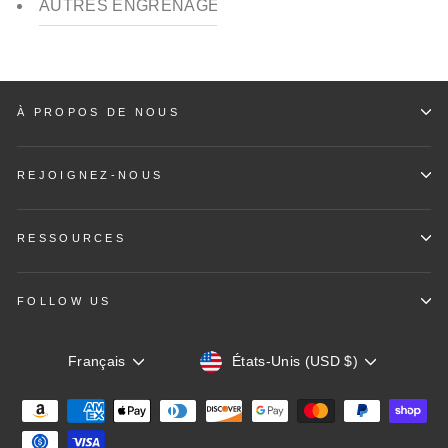
AUTRES ENGRENAGES
À PROPOS DE NOUS
REJOIGNEZ-NOUS
RESSOURCES
FOLLOW US
Devise
Langue
États-Unis (USD $)
Français